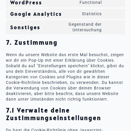
WordPress
Functional
Consent
to
Google Analytics
Statistics
service
Consent
wordpress
to
Gegenstand der
Sonstiges
service
Consent
Untersuchung
google-
to
analytics
7. Zustimmung
service
sonstiges
Wenn du unsere Website das erste Mal besuchst, zeigen
wir dir ein Pop-Up mit einer Erklärung über Cookies.
Sobald du auf "Einstellungen speichern" klickst, gibst du
uns dein Einverständnis, alle von dir gewählten
Kategorien von Cookies und Plugins wie in dieser
Cookie-Richtlinie beschrieben, zu verwenden. Du kannst
die Verwendung von Cookies über deinen Browser
deaktivieren, aber bitte beachte, dass unsere Website
dann unter Umständen nicht richtig funktioniert.
7.1 Verwalte deine
Zustimmungseinstellungen
Du hast die Cookie-Richtlinie ohne Javascript-